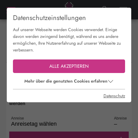
Datenschutzeinstellungen
Auf unserer Webseite werden Cookies verwendet. Einige
davon werden zwingend benötigt, während es uns andere
Anreise:
keine Auswahl
ermöglichen, Ihre Nutzererfahrung auf unserer Webseite zu
Abreise:
keine Auswahl
Reisedatum
verbessern.
Übernachtungen:
0
ALLE AKZEPTIEREN
JETZT DIREKT BUCHEN
Live great. Sleep well.
Mehr über die genutzten Cookies erfahren
Je nach Saison kann im Zeitraum von 1 bis 3 Nächten
Datenschutz
ein zusätzlicher Mindestaufenthaltszuschlag erhoben
werden