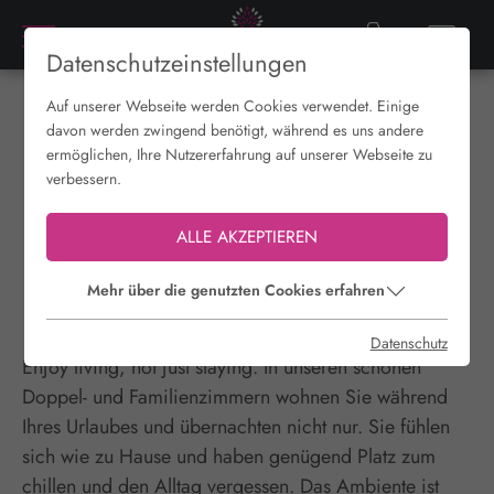
Datenschutzeinstellungen
Auf unserer Webseite werden Cookies verwendet. Einige
davon werden zwingend benötigt, während es uns andere
#sleepwell #enjoyyourlife
ermöglichen, Ihre Nutzererfahrung auf unserer Webseite zu
verbessern.
IM URLAUB WOHNEN,
NICHT NUR
ALLE AKZEPTIEREN
ÜBERNACHTEN
Mehr über die genutzten Cookies erfahren
Datenschutz
Enjoy living, not just staying. In unseren schönen
Doppel- und Familienzimmern wohnen Sie während
Ihres Urlaubes und übernachten nicht nur. Sie fühlen
sich wie zu Hause und haben genügend Platz zum
chillen und den Alltag vergessen. Das Ambiente ist